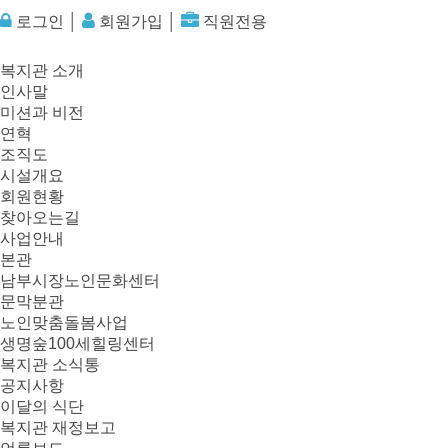
로그인
│
회원가입
│
직원전용
복지관 소개
인사말
미션과 비전
연혁
조직도
시설개요
회원현황
찾아오는길
사업안내
본관
남부시장노인문화센터
문막분관
노인맞춤돌봄사업
생명숲100세힐링센터
복지관 소식통
공지사항
이달의 식단
복지관 재정보고