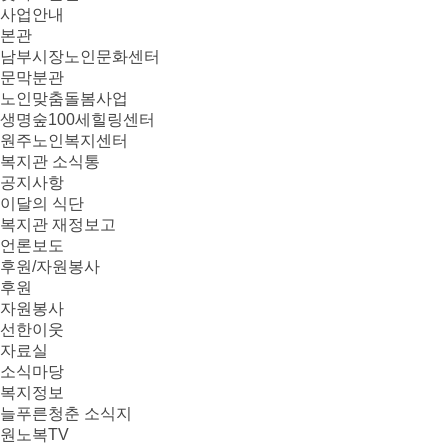
사업안내
본관
남부시장노인문화센터
문막분관
노인맞춤돌봄사업
생명숲100세힐링센터
원주노인복지센터
복지관 소식통
공지사항
이달의 식단
복지관 재정보고
언론보도
후원/자원봉사
후원
자원봉사
선한이웃
자료실
소식마당
복지정보
늘푸른청춘 소식지
원노복TV