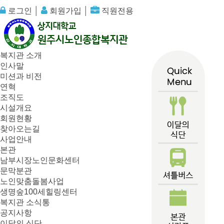
로그인
│
회원가입
│
직원전용
복지관 소개
인사말
미션과 비전
연혁
조직도
시설개요
회원현황
찾아오는길
사업안내
본관
남부시장노인문화센터
문막분관
노인맞춤돌봄사업
생명숲100세힐링센터
복지관 소식통
공지사항
이달의 식단