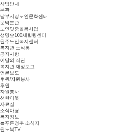
사업안내
본관
남부시장노인문화센터
문막분관
노인맞춤돌봄사업
생명숲100세힐링센터
원주노인복지센터
복지관 소식통
공지사항
이달의 식단
복지관 재정보고
언론보도
후원/자원봉사
후원
자원봉사
선한이웃
자료실
소식마당
복지정보
늘푸른청춘 소식지
원노복TV